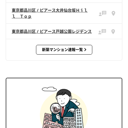
東京都品川区 / ピアース大井仙台坂Ｈｉｌ
ｌ Ｔｏｐ
東京都品川区 / ピアース戸越公園レジデンス
新築マンション速報一覧