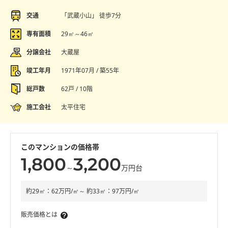
交通
「武蔵小山」 徒歩7分
専有面積
29㎡～46㎡
分譲会社
大蔵屋
竣工年月
1971年07月 / 築55年
総戸数
62戸 / 10階
施工会社
太平住宅
このマンションの価格帯
1,800
3,200
～
万円台
約29㎡：62万円/㎡～ 約33㎡：97万円/㎡
販売価格とは