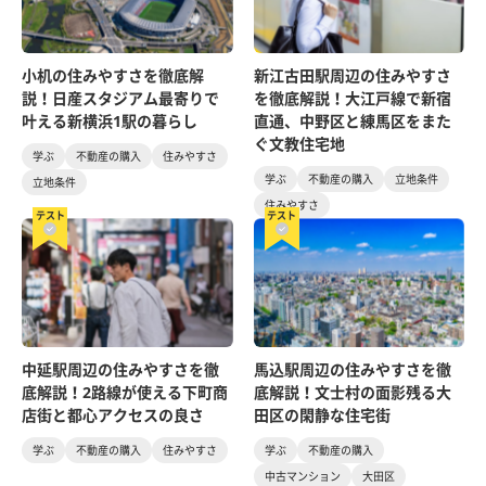
小机の住みやすさを徹底解
新江古田駅周辺の住みやすさ
説！日産スタジアム最寄りで
を徹底解説！大江戸線で新宿
叶える新横浜1駅の暮らし
直通、中野区と練馬区をまた
ぐ文教住宅地
学ぶ
不動産の購入
住みやすさ
学ぶ
不動産の購入
立地条件
立地条件
住みやすさ
テスト
テスト
中延駅周辺の住みやすさを徹
馬込駅周辺の住みやすさを徹
底解説！2路線が使える下町商
底解説！文士村の面影残る大
店街と都心アクセスの良さ
田区の閑静な住宅街
学ぶ
不動産の購入
住みやすさ
学ぶ
不動産の購入
中古マンション
大田区