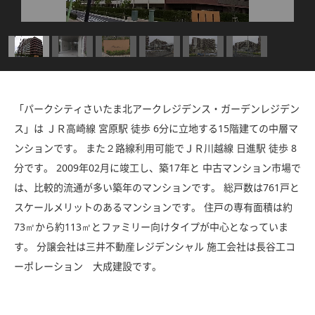
「パークシティさいたま北アークレジデンス・ガーデンレジデン
ス」は ＪＲ高崎線 宮原駅 徒歩 6分に立地する15階建ての中層マ
ンションです。 また２路線利用可能でＪＲ川越線 日進駅 徒歩 8
分です。 2009年02月に竣工し、築17年と 中古マンション市場で
は、比較的流通が多い築年のマンションです。 総戸数は761戸と
スケールメリットのあるマンションです。 住戸の専有面積は約
73㎡から約113㎡とファミリー向けタイプが中心となっていま
す。 分譲会社は三井不動産レジデンシャル 施工会社は長谷工コ
ーポレーション 大成建設です。