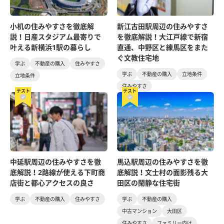
小机の住みやすさを徹底解
新江古田駅周辺の住みやすさ
説！日産スタジアム最寄りで
を徹底解説！大江戸線で新宿
叶える新横浜1駅の暮らし
直通、中野区と練馬区をまた
ぐ文教住宅地
学ぶ
不動産の購入
住みやすさ
学ぶ
不動産の購入
立地条件
立地条件
住みやすさ
テスト
テスト
中延駅周辺の住みやすさを徹
馬込駅周辺の住みやすさを徹
底解説！2路線が使える下町商
底解説！文士村の面影残る大
店街と都心アクセスの良さ
田区の閑静な住宅街
学ぶ
不動産の購入
住みやすさ
学ぶ
不動産の購入
中古マンション
大田区
住みやすさ
ファミリー向け