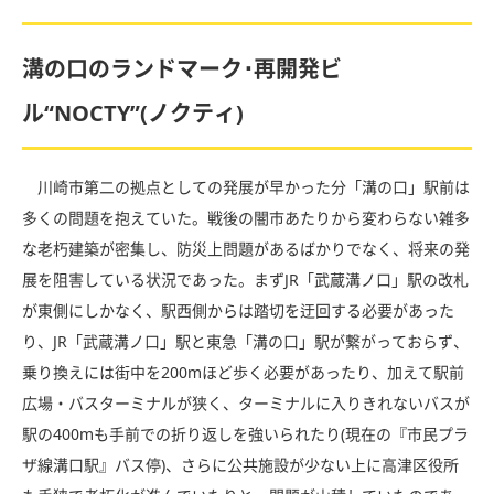
溝の口のランドマーク･再開発ビ
ル“NOCTY”(ノクティ)
川崎市第二の拠点としての発展が早かった分「溝の口」駅前は
多くの問題を抱えていた。戦後の闇市あたりから変わらない雑多
な老朽建築が密集し、防災上問題があるばかりでなく、将来の発
展を阻害している状況であった。まずJR「武蔵溝ノ口」駅の改札
が東側にしかなく、駅西側からは踏切を迂回する必要があった
り、JR「武蔵溝ノ口」駅と東急「溝の口」駅が繋がっておらず、
乗り換えには街中を200mほど歩く必要があったり、加えて駅前
広場・バスターミナルが狭く、ターミナルに入りきれないバスが
駅の400mも手前での折り返しを強いられたり(現在の『市民プラ
ザ線溝口駅』バス停)、さらに公共施設が少ない上に高津区役所