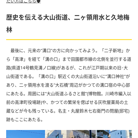
たい方はこちら◆
歴史を伝える大山街道、二ヶ領用水と久地梅
林
最後に、元来の“溝口”の方に向かってみよう。「二子新地」か
ら「高津」を経て「溝の口」まで田園都市線の北側を並行する道
路(県道14号鶴見溝ノ口線)があるが、これが江戸期以来の旧･大
山街道である。「溝の口」駅近くの大山街道沿いに“溝口神社”が
あり、二ヶ領用水を渡る“大石橋”周辺がかつての溝口宿の中心部
にあたる。周囲には“大山街道ふるさと館”(博物館。川崎市編入以
前の高津町役場跡)や、かつての繁栄を偲ばせる灰吹屋薬局の土
蔵などが今も残っている。名主・丸屋鈴木七右衛門の問屋(邸宅)
跡もここにあたる。