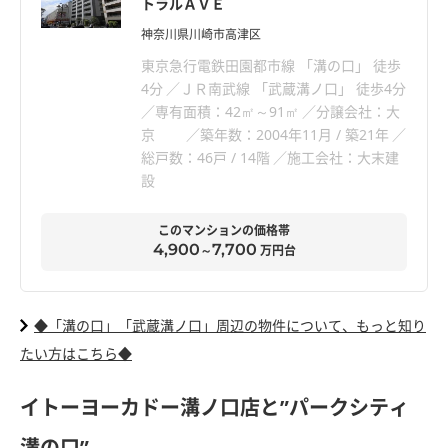
トラルＡＶＥ
神奈川県川崎市高津区
東京急行電鉄田園都市線 「溝の口」 徒歩
4分
ＪＲ南武線 「武蔵溝ノ口」 徒歩4分
専有面積：42㎡～91㎡
分譲会社：大
京
築年数：2004年11月 / 築21年
総戸数：46戸 / 14階
施工会社：大末建
設
このマンションの価格帯
4,900
7,700
～
万円台
◆「溝の口」「武蔵溝ノ口」周辺の物件について、もっと知り
たい方はこちら◆
イトーヨーカドー溝ノ口店と”パークシティ
溝の口”