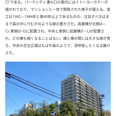
口”である。パークシティ溝の口の案内にはイトーヨーカドーが
描かれており、マンションと一体で開発された様子が窺える。竣
工は1982～1984年と築40年以上であるものの、注目すべきはま
るで森の中に佇むかのような緑の豊かさだ。高層棟が北側(A～
C)･東側(D･E)に配置され、中央と南側に低層棟(F～L)が配置さ
れ、どの棟も暗くなることはない。棟と棟の間には大きな緑が育
ち、中央の芝生広場はもはや森のようで、深呼吸したくなる静け
さだ。