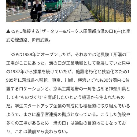
▲KSPに隣接する｢ザ・タワー&パークス田園都市溝の口｣(左)と南
武沿線道路、JR南武線。
KSPは1989年にオープンしたが、それまでは池貝鉄工所溝の口
工場がここにあった。溝の口が工業地域として発展していた只中
の1937年から操業を続けていたが、施設老朽化と狭隘化のため1
985年に茨城県へ移転。東京、川崎、横浜いずれも30分圏内に位
置するロケーションと、京浜工業地帯の一角を占める神奈川県と
しても“ものづくり”を育成したいという機運から生まれたもの
だ。学生スタートアップ企業の育成にも積極的に取り組んでいる
ようで、まさに産学官連携の拠点となっている。こうした施設や
多くの工場があるため「溝の口」は通勤の目的地にもなってお
り、これは戦前から変わらない。