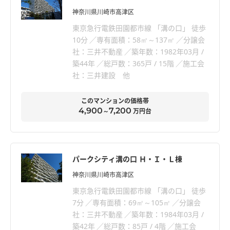
神奈川県川崎市高津区
東京急行電鉄田園都市線 「溝の口」 徒歩
10分
専有面積：58㎡～137㎡
分譲会
社：三井不動産
築年数：1982年03月 /
築44年
総戸数：365戸 / 15階
施工会
社：三井建設 他
このマンションの価格帯
4,900
7,200
～
万円台
パークシティ溝の口 Ｈ・Ｉ・Ｌ棟
神奈川県川崎市高津区
東京急行電鉄田園都市線 「溝の口」 徒歩
7分
専有面積：69㎡～105㎡
分譲会
社：三井不動産
築年数：1984年03月 /
築42年
総戸数：85戸 / 4階
施工会