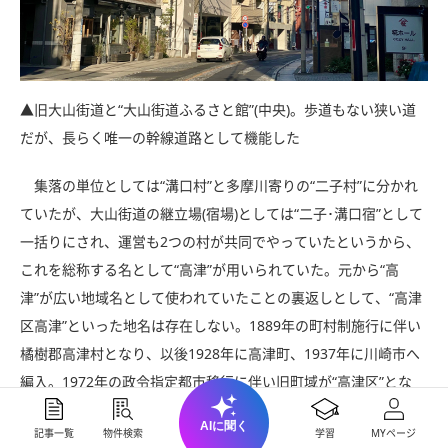
▲旧大山街道と“大山街道ふるさと館”(中央)。歩道もない狭い道
だが、長らく唯一の幹線道路として機能した
集落の単位としては“溝口村”と多摩川寄りの“二子村”に分かれ
ていたが、大山街道の継立場(宿場)としては“二子･溝口宿”として
一括りにされ、運営も2つの村が共同でやっていたというから、
これを総称する名として“高津”が用いられていた。元から“高
津”が広い地域名として使われていたことの裏返しとして、“高津
区高津”といった地名は存在しない。1889年の町村制施行に伴い
橘樹郡高津村となり、以後1928年に高津町、1937年に川崎市へ
編入。1972年の政令指定都市移行に伴い旧町域が“高津区”とな
り、高津の名が復活した。このように、明治以降の行政単位とし
AIに聞く
記事一覧
物件検索
学習
MYページ
てはずっと“高津”であり、“溝口”はあくまで高津の中の町名とし