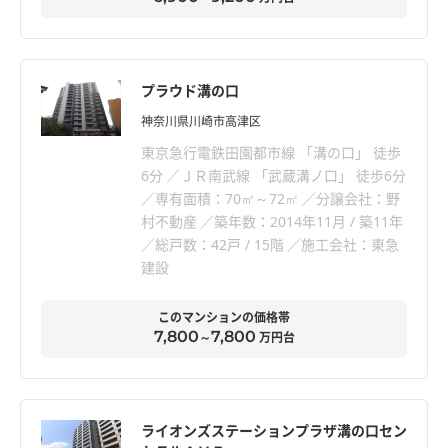
プラウド溝の口
神奈川県川崎市高津区
東京急行電鉄田園都市線 「溝の口」 徒歩
6分
ＪＲ南武線 「武蔵溝ノ口」 徒歩6分
専有面積：70㎡～72㎡
分譲会社：野
村不動産
築年数：2014年11月 / 築11年
総戸数：42戸 / 15階
施工会社：東急
建設
このマンションの価格帯
7,800
7,800
～
万円台
ライオンズステーションプラザ溝の口セン