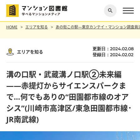
閉じ
探す
る
HOME
エリアを知る
あの街この駅―東京カンテイ・マンション調査員
更新日：2024.02.08
エリアを知る
登録日：2024.02.02
溝の口駅・武蔵溝ノ口駅②未来編
――赤提灯からサイエンスパークま
で…何でもありの“田園都市線のオア
シス”(川崎市高津区/東急田園都市線･
JR南武線)