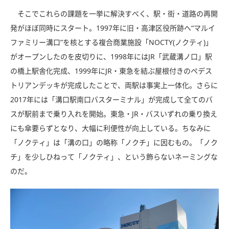
そこでこれらの課題を一挙に解決すべく、駅・街・道路の再開
発がほぼ同時にスタート。1997年に旧・高津区役所跡へ“マルイ
ファミリー溝口”を核とする複合商業施設「NOCTY(ノクティ)」
がオープンしたのを皮切りに、1998年にはJR「武蔵溝ノ口」駅
の橋上駅舎化完成、1999年にJR・東急を結ぶ屋根付きのペデス
トリアンデッキが完成したことで、両駅は事実上一体化。さらに
2017年には「溝口駅南口バスターミナル」が完成して全てのバ
スが駅前まで乗り入れを開始。東急・JR・バスいずれの乗り換え
にも傘要らずとなり、大幅に利便性が向上している。ちなみに
「ノクティ」は「溝の口」の略称「ノクチ」に因むもの。「ノク
チ」を少しひねって「ノクティ」、という飾らないネーミングな
のだ。