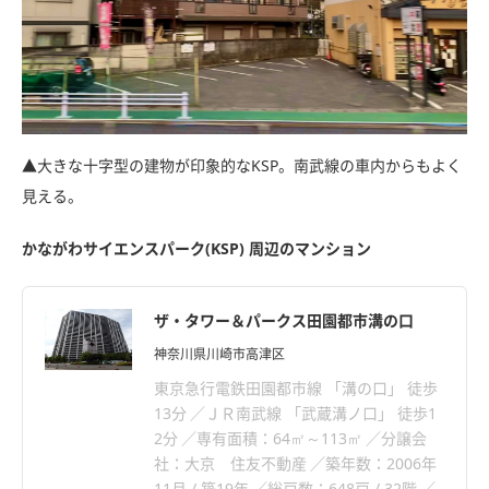
▲大きな十字型の建物が印象的なKSP。南武線の車内からもよく
見える。
かながわサイエンスパーク(KSP) 周辺のマンション
ザ・タワー＆パークス田園都市溝の口
神奈川県川崎市高津区
東京急行電鉄田園都市線 「溝の口」 徒歩
13分
ＪＲ南武線 「武蔵溝ノ口」 徒歩1
2分
専有面積：64㎡～113㎡
分譲会
社：大京 住友不動産
築年数：2006年
11月 / 築19年
総戸数：648戸 / 32階