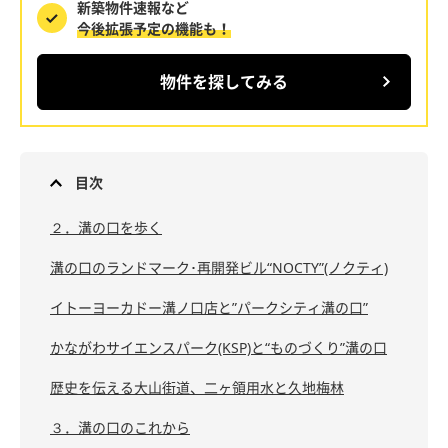
新築物件速報など
今後拡張予定の機能も！
物件を探してみる
目次
２．溝の口を歩く
溝の口のランドマーク･再開発ビル“NOCTY”(ノクティ)
イトーヨーカドー溝ノ口店と”パークシティ溝の口”
かながわサイエンスパーク(KSP)と“ものづくり”溝の口
歴史を伝える大山街道、二ヶ領用水と久地梅林
３．溝の口のこれから