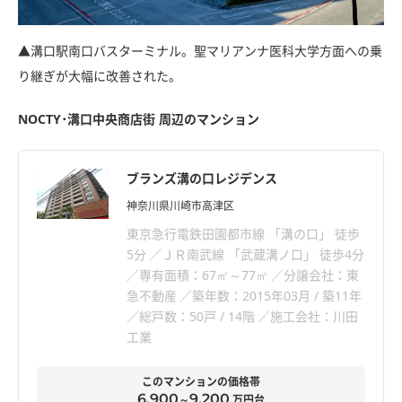
▲溝口駅南口バスターミナル。聖マリアンナ医科大学方面への乗
り継ぎが大幅に改善された。
NOCTY･溝口中央商店街 周辺のマンション
ブランズ溝の口レジデンス
神奈川県川崎市高津区
東京急行電鉄田園都市線 「溝の口」 徒歩
5分
ＪＲ南武線 「武蔵溝ノ口」 徒歩4分
専有面積：67㎡～77㎡
分譲会社：東
急不動産
築年数：2015年03月 / 築11年
総戸数：50戸 / 14階
施工会社：川田
工業
このマンションの価格帯
6,900
9,200
～
万円台