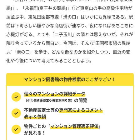
線)」、「永福町(京王井の頭線)」など東京山の手の高級住宅地が
居並ぶ中、東急田園都市線「溝の口」はいかにも異端である。駅
前は下町らしい賑やかな商店街が連なり、夜になればあちこちに
赤提灯が灯る。とても「二子玉川」の隣とは思えないが、それが
隣り合っているから面白い。今回は、そんな“田園都市線の異端
児”「溝の口」を歩き、どんな街なのかを紹介しつつ、直近の変
化や今後について考えてみることとしよう。
マンション図書館の物件検索のここがすごい！
個々のマンションの詳細データ
の閲覧
（中古価格維持率や表面利回り等）
不動産鑑定士等の
専門家によるコメント
表示＆依頼
物件ごとの「
マンション管理適正評価
」
が見れる！