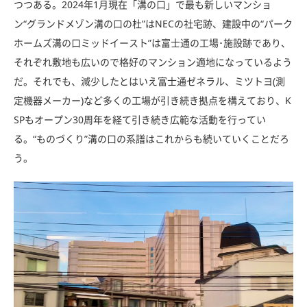
つつある。2024年1月現在「溝の口」で最も新しいマンショ
ン“グランドメゾン溝の口の杜”はNECの社宅跡、建設中の“パーク
ホームズ溝の口ミッドイースト”は富士通の工場･施設跡であり、
それぞれ敷地も広いので格好のマンション適地になっているよう
だ。それでも、減少したとはいえ富士通ゼネラル、ミツトヨ(測
定機器メーカー)など多くの工場が引き続き拠点を構えており、K
SPもオープン30周年を経て引き続き広範な活動を行ってい
る。“ものづくり”溝の口の系譜はこれからも続いていくことだろ
う。