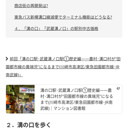
商店街の再開発は?
東急バス新横溝口線減便でターミナル機能はどうなる?
４．「溝の口」「武蔵溝ノ口」の駅別中古価格
前回「溝の口駅･武蔵溝ノ口駅①歴史編――農村･溝口村が“田
園都市線の異端児”になるまで(川崎市高津区/東急田園都市線･JR
南武線)」
溝の口駅･武蔵溝ノ口駅①歴史編――農
村･溝口村が“田園都市線の異端児”になる
まで(川崎市高津区/東急田園都市線･JR南
武線)｜マンション図書館
２．溝の口を歩く