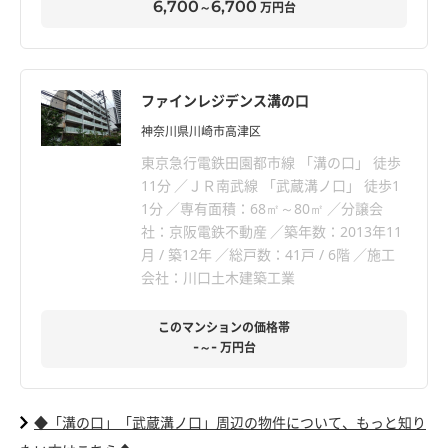
6,700
6,700
～
万円台
ファインレジデンス溝の口
神奈川県川崎市高津区
東京急行電鉄田園都市線 「溝の口」 徒歩
11分
ＪＲ南武線 「武蔵溝ノ口」 徒歩1
1分
専有面積：68㎡～80㎡
分譲会
社：京阪電鉄不動産
築年数：2013年11
月 / 築12年
総戸数：41戸 / 6階
施工
会社：川口土木建築工業
このマンションの価格帯
-
-
～
万円台
◆「溝の口」「武蔵溝ノ口」周辺の物件について、もっと知り