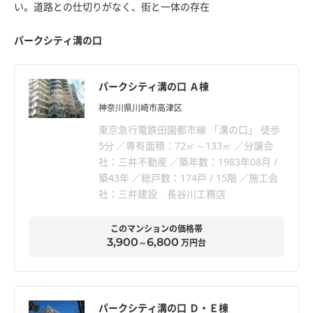
い。道路との仕切りがなく、街と一体の存在
パークシティ溝の口
パークシティ溝の口 Ａ棟
神奈川県川崎市高津区
東京急行電鉄田園都市線 「溝の口」 徒歩
5分
専有面積：72㎡～133㎡
分譲会
社：三井不動産
築年数：1983年08月 /
築43年
総戸数：174戸 / 15階
施工会
社：三井建設 長谷川工務店
このマンションの価格帯
3,900
6,800
～
万円台
パークシティ溝の口 Ｄ・Ｅ棟