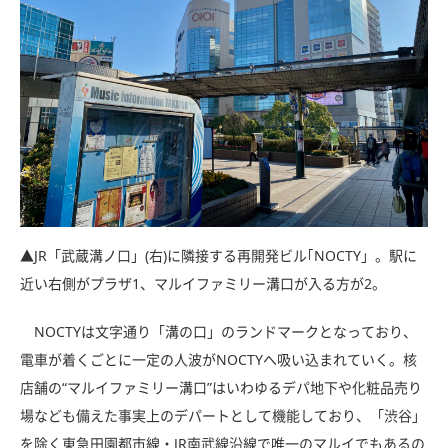
▲JR「武蔵溝ノ口」(右)に隣接する再開発ビル｢NOCTY」。駅に
近い右側がプラザ1、マルイファミリー溝口が入る方が2。
NOCTYは文字通り「溝の口」のランドマークとなっており、
電車が着くごとに一定の人波がNOCTYへ吸い込まれていく。核
店舗の“マルイファミリー溝口”はいわゆるデパ地下や化粧品売り
場なども備えた事実上のデパートとして機能しており、「渋谷」
を除く東急田園都市線・JR南武線沿線で唯一のマルイでもあるの