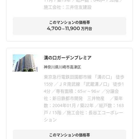
施工会社：三井住友建設
このマンションの価格帯
4,700
11,900
～
万円台
溝の口ガーデンプレミア
神奈川県川崎市高津区
東京急行電鉄田園都市線 「溝の口」 徒歩
15分
ＪＲ南武線 「武蔵溝ノ口」 徒歩1
4分
専有面積：65㎡～96㎡
分譲会
社：新日鉄都市開発 三井物産
築年
数：2004年01月 / 築22年
総戸数：163
戸 / 15階
施工会社：長谷工コーポレー
ション
このマンションの価格帯