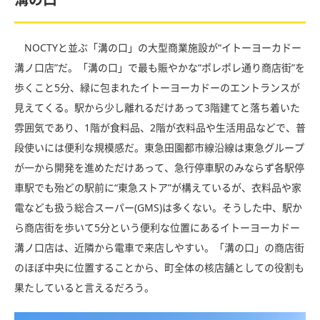
NOCTYと並ぶ「溝の口」の大型商業施設が“イトーヨーカドー
溝ノ口店”だ。「溝の口」で最も賑やかな“ポレポレ通り商店街”を
歩くこと5分、緑に包まれたイトーヨーカドーのエントランスが
見えてくる。駅から少し離れるだけあって3階建てと落ち着いた
雰囲気であり、1階が食料品、2階が衣料品や生活用品などで、普
段使いには便利な規模感だ。東急田園都市線沿線は東急グループ
が一から開発を進めただけあって、急行停車駅のみならず各駅停
車駅でも殆どの駅前に“東急ストア”が構えているが、衣料品や家
電なども扱う総合スーパー(GMS)は多くない。そうした中、駅か
ら商店街を歩いて5分という便利な位置にあるイトーヨーカドー
溝ノ口店は、近隣から電車で来店しやすい。「溝の口」の商店街
のほぼ中央に位置することから、町全体の核店舗としての役割も
果たしていると言えるだろう。