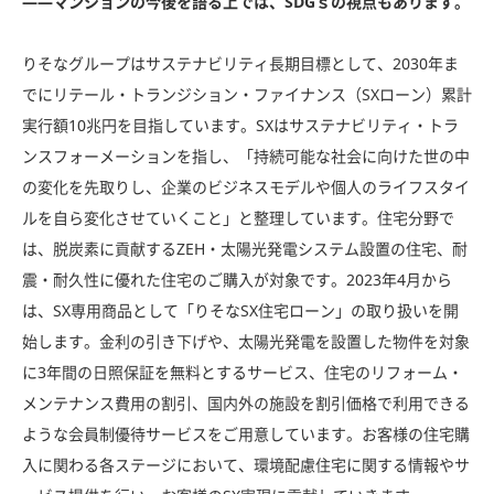
――マンションの今後を語る上では、SDGｓの視点もあります。
りそなグループはサステナビリティ長期目標として、2030年ま
でにリテール・トランジション・ファイナンス（SXローン）累計
実行額10兆円を目指しています。SXはサステナビリティ・トラ
ンスフォーメーションを指し、「持続可能な社会に向けた世の中
の変化を先取りし、企業のビジネスモデルや個人のライフスタイ
ルを自ら変化させていくこと」と整理しています。住宅分野で
は、脱炭素に貢献するZEH・太陽光発電システム設置の住宅、耐
震・耐久性に優れた住宅のご購入が対象です。2023年4月から
は、SX専用商品として「りそなSX住宅ローン」の取り扱いを開
始します。金利の引き下げや、太陽光発電を設置した物件を対象
に3年間の日照保証を無料とするサービス、住宅のリフォーム・
メンテナンス費用の割引、国内外の施設を割引価格で利用できる
ような会員制優待サービスをご用意しています。お客様の住宅購
入に関わる各ステージにおいて、環境配慮住宅に関する情報やサ