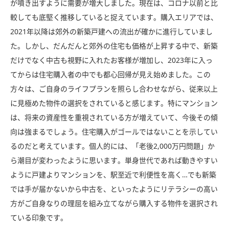
が噴き出すように需要が増大しました。現在は、コロナ以前と比
較しても底堅く推移していると捉えています。購入エリアでは、
2021年以降は郊外の新築戸建への流出が確かに進行していまし
た。しかし、だんだんと郊外の住宅も価格が上昇する中で、新築
だけでなく中古も視野に入れたお客様が増加し、2023年に入っ
てからは住宅購入者の中でも都心回帰が見え始めました。この
方々は、ご自身のライフプランを照らし合わせながら、従来以上
に見極めた物件の選択をされていると感じます。特にマンション
は、将来の資産性を重視されている方が増えていて、今後その傾
向は強まるでしょう。住宅購入がゴールではないことを示してい
るのだと考えています。個人的には、「老後2,000万円問題」か
ら潮目が変わったように思います。単身世代であれば動きやすい
ように戸建よりマンションを、駅至近で利便性を高く…でも新築
では手が届かないから中古を、といったようにリテラシーの高い
方がご自身なりの理屈を組み立てながら購入する物件を選択され
ている印象です。