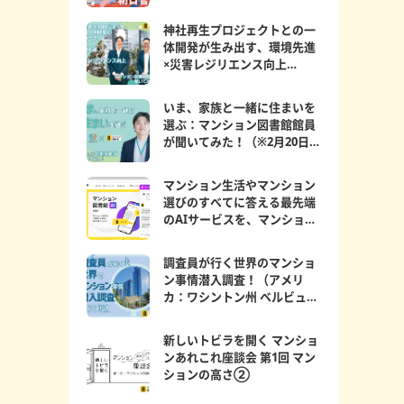
神社再生プロジェクトとの一
体開発が生み出す、環境先進
×災害レジリエンス向上
マンション図書館員が聞...
いま、家族と一緒に住まいを
選ぶ：マンション図書館館員
が聞いてみた！（※2月20日更
新）
マンション生活やマンション
選びのすべてに答える最先端
のAIサービスを、マンション
図書館にて期間限定公...
調査員が行く世界のマンショ
ン事情潜入調査！（アメリ
カ：ワシントン州 ベルビュー
編）
新しいトビラを開く マンショ
ンあれこれ座談会 第1回 マン
ションの高さ②