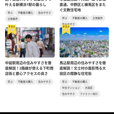
叶える新横浜1駅の暮らし
直通、中野区と練馬区をまた
ぐ文教住宅地
学ぶ
不動産の購入
住みやすさ
学ぶ
不動産の購入
立地条件
立地条件
住みやすさ
テスト
テスト
中延駅周辺の住みやすさを徹
馬込駅周辺の住みやすさを徹
底解説！2路線が使える下町商
底解説！文士村の面影残る大
店街と都心アクセスの良さ
田区の閑静な住宅街
学ぶ
不動産の購入
住みやすさ
学ぶ
不動産の購入
中古マンション
大田区
住みやすさ
ファミリー向け