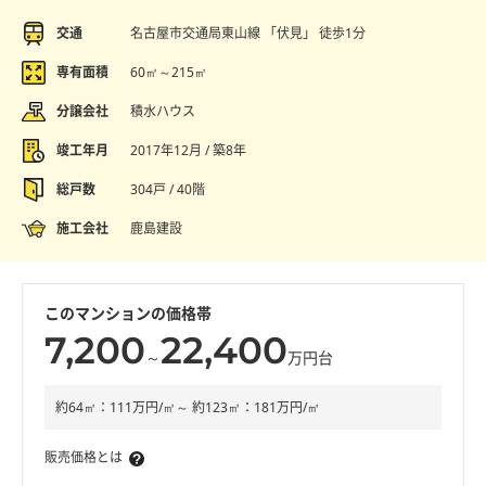
交通
名古屋市交通局東山線 「伏見」 徒歩1分
専有面積
60㎡～215㎡
分譲会社
積水ハウス
竣工年月
2017年12月 / 築8年
総戸数
304戸 / 40階
施工会社
鹿島建設
このマンションの価格帯
7,200
22,400
～
万円台
約64㎡：111万円/㎡～ 約123㎡：181万円/㎡
販売価格とは