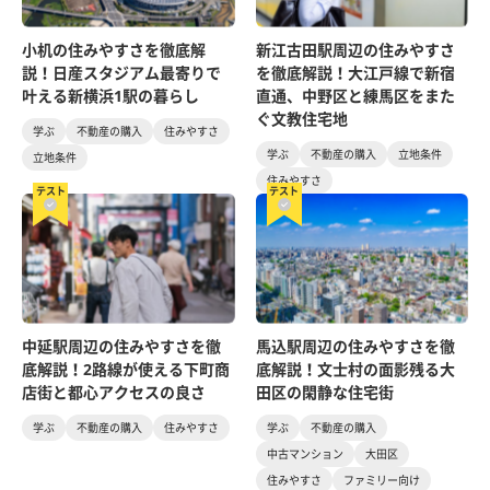
小机の住みやすさを徹底解
新江古田駅周辺の住みやすさ
説！日産スタジアム最寄りで
を徹底解説！大江戸線で新宿
叶える新横浜1駅の暮らし
直通、中野区と練馬区をまた
ぐ文教住宅地
学ぶ
不動産の購入
住みやすさ
学ぶ
不動産の購入
立地条件
立地条件
住みやすさ
テスト
テスト
中延駅周辺の住みやすさを徹
馬込駅周辺の住みやすさを徹
底解説！2路線が使える下町商
底解説！文士村の面影残る大
店街と都心アクセスの良さ
田区の閑静な住宅街
学ぶ
不動産の購入
住みやすさ
学ぶ
不動産の購入
中古マンション
大田区
住みやすさ
ファミリー向け