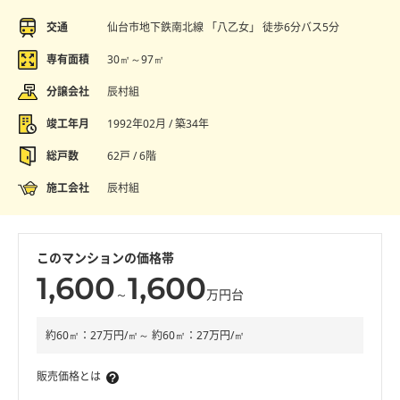
交通
仙台市地下鉄南北線 「八乙女」 徒歩6分バス5分
専有面積
30㎡～97㎡
分譲会社
辰村組
竣工年月
1992年02月 / 築34年
総戸数
62戸 / 6階
施工会社
辰村組
このマンションの価格帯
1,600
1,600
～
万円台
約60㎡：27万円/㎡～ 約60㎡：27万円/㎡
販売価格とは