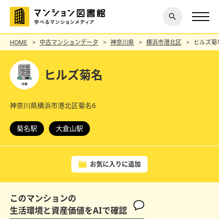
閉じ
探す
る
HOME
中古マンションデータ
神奈川県
横浜市港北区
ヒルズ菊
ヒルズ菊名
神奈川県横浜市港北区菊名6
菊名駅
大倉山駅
お気に入りに追加
このマンションの
生活環境と資産価値をAIで確認