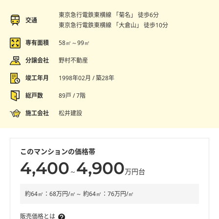
東京急行電鉄東横線 「菊名」 徒歩6分
交通
東京急行電鉄東横線 「大倉山」 徒歩10分
専有面積
58㎡～99㎡
分譲会社
野村不動産
竣工年月
1998年02月 / 築28年
総戸数
89戸 / 7階
施工会社
松井建設
このマンションの価格帯
4,400
4,900
～
万円台
約64㎡：68万円/㎡～ 約64㎡：76万円/㎡
販売価格とは