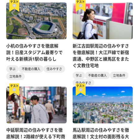
テスト
テスト
小机の住みやすさを徹底解
新江古田駅周辺の住みやすさ
説！日産スタジアム最寄りで
を徹底解説！大江戸線で新宿
叶える新横浜1駅の暮らし
直通、中野区と練馬区をまた
ぐ文教住宅地
学ぶ
不動産の購入
住みやすさ
学ぶ
不動産の購入
立地条件
立地条件
住みやすさ
テスト
テスト
中延駅周辺の住みやすさを徹
馬込駅周辺の住みやすさを徹
底解説！2路線が使える下町商
底解説！文士村の面影残る大