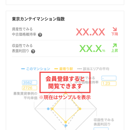
東京カンテイマンション指数
XX.XX
資産性でみる
下降
中古価格維持率
XX.X
収益性でみる
%
上昇
表面利回り