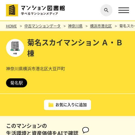
閉じ
探す
る
HOME
中古マンションデータ
神奈川県
横浜市港北区
菊名スカ
菊名スカイマンション Ａ・Ｂ
棟
神奈川県横浜市港北区大豆戸町
菊名駅
お気に入りに追加
このマンションの
生活環境と資産価値をAIで確認