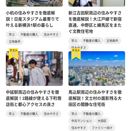
小机の住みやすさを徹底解
新江古田駅周辺の住みやすさ
説！日産スタジアム最寄りで
を徹底解説！大江戸線で新宿
叶える新横浜1駅の暮らし
直通、中野区と練馬区をまた
ぐ文教住宅地
学ぶ
不動産の購入
住みやすさ
学ぶ
不動産の購入
立地条件
立地条件
住みやすさ
テスト
テスト
中延駅周辺の住みやすさを徹
馬込駅周辺の住みやすさを徹
底解説！2路線が使える下町商
底解説！文士村の面影残る大
店街と都心アクセスの良さ
田区の閑静な住宅街
学ぶ
不動産の購入
住みやすさ
学ぶ
不動産の購入
中古マンション
大田区
住みやすさ
ファミリー向け