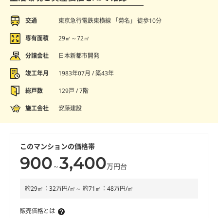
交通
東京急行電鉄東横線 「菊名」 徒歩10分
専有面積
29㎡～72㎡
分譲会社
日本新都市開発
竣工年月
1983年07月 / 築43年
総戸数
129戸 / 7階
施工会社
安藤建設
このマンションの価格帯
900
3,400
～
万円台
約29㎡：32万円/㎡～ 約71㎡：48万円/㎡
販売価格とは