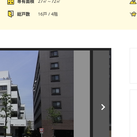
専有面積
27㎡～72㎡
総戸数
16戸 / 4階