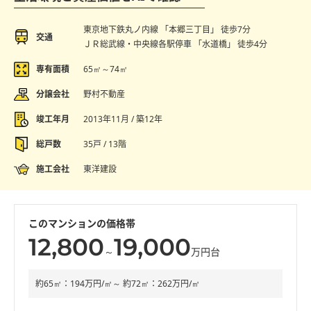
東京地下鉄丸ノ内線 「本郷三丁目」 徒歩7分
交通
ＪＲ総武線・中央線各駅停車 「水道橋」 徒歩4分
専有面積
65㎡～74㎡
分譲会社
野村不動産
竣工年月
2013年11月 / 築12年
総戸数
35戸 / 13階
施工会社
東洋建設
このマンションの価格帯
12,800
19,000
～
万円台
約65㎡：194万円/㎡～ 約72㎡：262万円/㎡