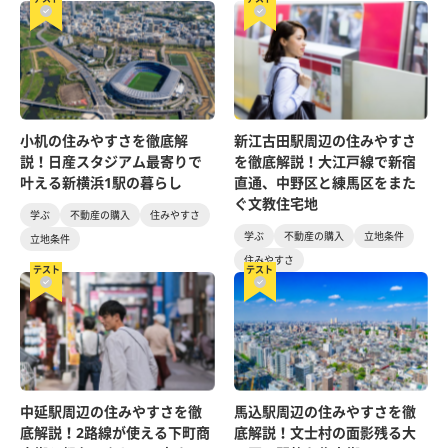
小机の住みやすさを徹底解
新江古田駅周辺の住みやすさ
説！日産スタジアム最寄りで
を徹底解説！大江戸線で新宿
叶える新横浜1駅の暮らし
直通、中野区と練馬区をまた
ぐ文教住宅地
学ぶ
不動産の購入
住みやすさ
学ぶ
不動産の購入
立地条件
立地条件
住みやすさ
テスト
テスト
中延駅周辺の住みやすさを徹
馬込駅周辺の住みやすさを徹
底解説！2路線が使える下町商
底解説！文士村の面影残る大