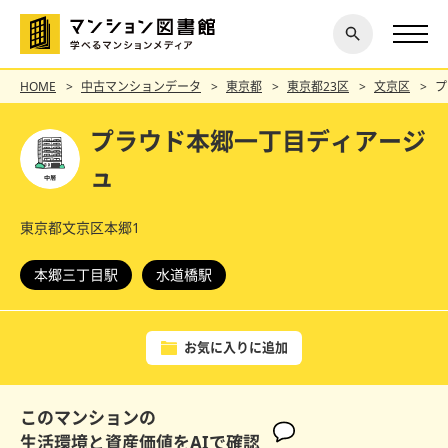
閉じ
探す
る
HOME
中古マンションデータ
東京都
東京都23区
文京区
プ
プラウド本郷一丁目ディアージ
ュ
東京都文京区本郷1
本郷三丁目駅
水道橋駅
お気に入りに追加
このマンションの
生活環境と資産価値をAIで確認