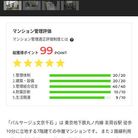
マンション管理評価
マンション管理適正評価制度とは
99
総獲得ポイント
POINT
1.管理体制
20 / 20
2.建築・設備
20 / 20
3.管理組合収支
40 / 40
4.耐震診断
10 / 10
5.生活関連
9 / 10
「パルサージュ文京千石 」は 東京地下鉄丸ノ内線 茗荷谷駅 徒歩
10分に立地する7階建ての中層マンションです。 また２路線利用