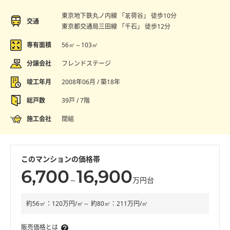
東京地下鉄丸ノ内線 「茗荷谷」 徒歩10分
交通
東京都交通局三田線 「千石」 徒歩12分
専有面積
56㎡～103㎡
分譲会社
フレンドステージ
竣工年月
2008年06月 / 築18年
総戸数
39戸 / 7階
施工会社
間組
このマンションの価格帯
6,700
16,900
～
万円台
約56㎡：120万円/㎡～ 約80㎡：211万円/㎡
販売価格とは