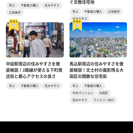
ぐ文教住宅地
学ぶ
不動産の購入
住みやすさ
学ぶ
不動産の購入
立地条件
立地条件
住みやすさ
テスト
テスト
中延駅周辺の住みやすさを徹
馬込駅周辺の住みやすさを徹
底解説！2路線が使える下町商
底解説！文士村の面影残る大
店街と都心アクセスの良さ
田区の閑静な住宅街
学ぶ
不動産の購入
住みやすさ
学ぶ
不動産の購入
中古マンション
大田区
住みやすさ
ファミリー向け