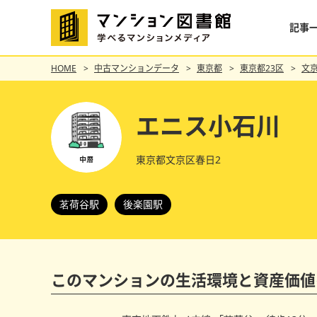
記事
HOME
中古マンションデータ
東京都
東京都23区
文
エニス小石川
東京都文京区春日2
茗荷谷駅
後楽園駅
このマンションの
生活環境と資産価値