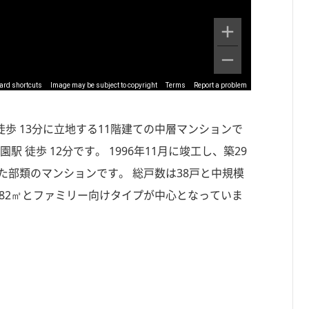
ard shortcuts
Image may be subject to copyright
Terms
Report a problem
徒歩 13分に立地する11階建ての中層マンションで
 徒歩 12分です。 1996年11月に竣工し、築29
た部類のマンションです。 総戸数は38戸と中規模
約82㎡とファミリー向けタイプが中心となっていま