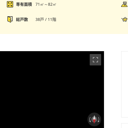
専有面積
71㎡～82㎡
総戸数
38戸 / 11階