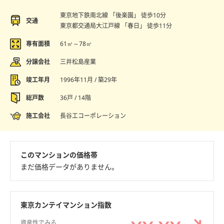
東京地下鉄南北線 「後楽園」 徒歩10分
交通
東京都交通局大江戸線 「春日」 徒歩11分
専有面積
61㎡～78㎡
分譲会社
三井松島産業
竣工年月
1996年11月 / 築29年
総戸数
36戸 / 14階
施工会社
長谷工コーポレーション
このマンションの価格帯
まだ価格データがありません。
東京カンテイマンション指数
資産性でみる