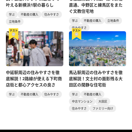
叶える新横浜1駅の暮らし
直通、中野区と練馬区をまた
ぐ文教住宅地
学ぶ
不動産の購入
住みやすさ
学ぶ
不動産の購入
立地条件
立地条件
住みやすさ
テスト
テスト
中延駅周辺の住みやすさを徹
馬込駅周辺の住みやすさを徹
底解説！2路線が使える下町商
底解説！文士村の面影残る大
店街と都心アクセスの良さ
田区の閑静な住宅街
学ぶ
不動産の購入
住みやすさ
学ぶ
不動産の購入
中古マンション
大田区
住みやすさ
ファミリー向け