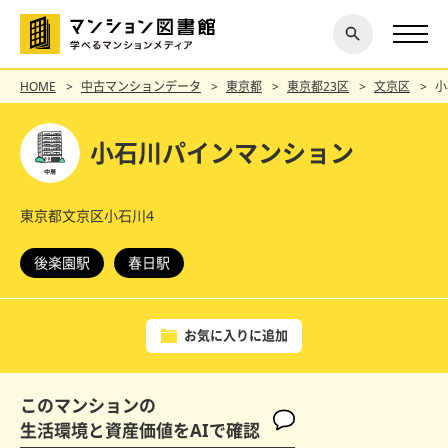
閉じ
探す
る
HOME
中古マンションデータ
東京都
東京都23区
文京区
小
小石川パインマンション
東京都文京区小石川4
後楽園駅
春日駅
お気に入りに追加
このマンションの
生活環境と資産価値をAIで確認