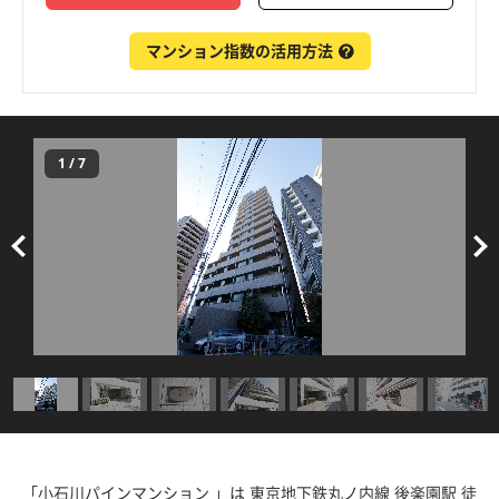
マンション指数の活用方法
1
/
7
「小石川パインマンション 」は 東京地下鉄丸ノ内線 後楽園駅 徒