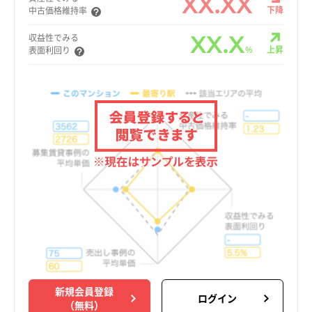
XX.XX
下降
中古価格維持率
XX.X
収益性でみる
%
上昇
表面利回り
新規会員登録
ログイン
（無料）