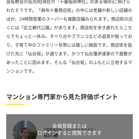
居坂教会の孤児院(現在の「十番稲荷神社」のある場所)に預けら
れたそうです。「麻布十番商店街」の中には老舗や新しい店舗の
ほか、24時間営業のスーパーも複数店舗みられます。商店街の近
くには「区立網代公園」があります。商店街を歩き疲れたらこち
らでちょっと一休み。すべり台やブランコなどの遊具が揃ってお
り、子育て中のファミリー世帯には嬉しい施設です。商店街を抜
けた先に「仙台坂」が通ります。かつて仙台藩伊達家の下屋敷が
あったことに因みます。そんな「仙台坂」のふもとに立地するマ
ンションです。
マンション専門家から見た評価ポイント
会員登録または
不動産鑑定士／マンションマイスター
ログインすると閲覧できます
石川 勝