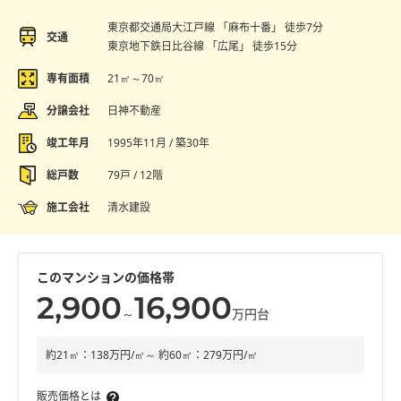
東京都交通局大江戸線 「麻布十番」 徒歩7分
交通
東京地下鉄日比谷線 「広尾」 徒歩15分
専有面積
21㎡～70㎡
分譲会社
日神不動産
竣工年月
1995年11月 / 築30年
総戸数
79戸 / 12階
施工会社
清水建設
このマンションの価格帯
2,900
16,900
～
万円台
約21㎡：138万円/㎡～ 約60㎡：279万円/㎡
販売価格とは