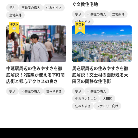
ぐ文教住宅地
学ぶ
不動産の購入
住みやすさ
学ぶ
不動産の購入
立地条件
立地条件
住みやすさ
テスト
テスト
中延駅周辺の住みやすさを徹
馬込駅周辺の住みやすさを徹
底解説！2路線が使える下町商
底解説！文士村の面影残る大
店街と都心アクセスの良さ
田区の閑静な住宅街
学ぶ
不動産の購入
住みやすさ
学ぶ
不動産の購入
中古マンション
大田区
住みやすさ
ファミリー向け