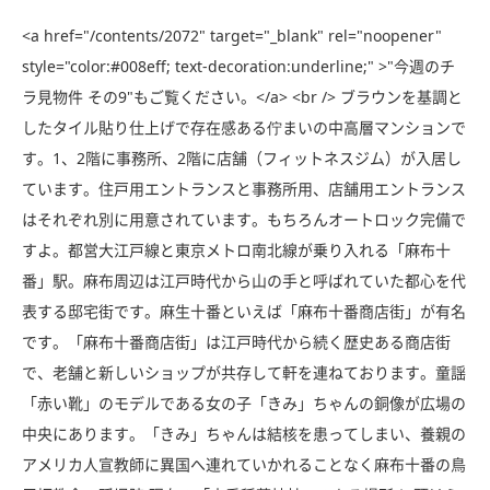
<a href="/contents/2072" target="_blank" rel="noopener"
style="color:#008eff; text-decoration:underline;" >"今週のチ
ラ見物件 その9"もご覧ください。</a> <br /> ブラウンを基調と
したタイル貼り仕上げで存在感ある佇まいの中高層マンションで
す。1、2階に事務所、2階に店舗（フィットネスジム）が入居し
ています。住戸用エントランスと事務所用、店舗用エントランス
はそれぞれ別に用意されています。もちろんオートロック完備で
すよ。都営大江戸線と東京メトロ南北線が乗り入れる「麻布十
番」駅。麻布周辺は江戸時代から山の手と呼ばれていた都心を代
表する邸宅街です。麻生十番といえば「麻布十番商店街」が有名
です。「麻布十番商店街」は江戸時代から続く歴史ある商店街
で、老舗と新しいショップが共存して軒を連ねております。童謡
「赤い靴」のモデルである女の子「きみ」ちゃんの銅像が広場の
中央にあります。「きみ」ちゃんは結核を患ってしまい、養親の
アメリカ人宣教師に異国へ連れていかれることなく麻布十番の鳥