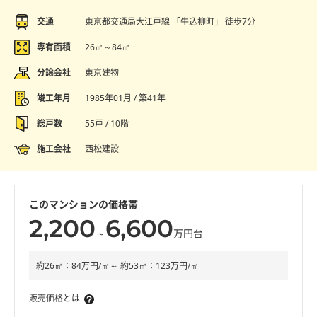
交通
東京都交通局大江戸線 「牛込柳町」 徒歩7分
専有面積
26㎡～84㎡
分譲会社
東京建物
竣工年月
1985年01月 / 築41年
総戸数
55戸 / 10階
施工会社
西松建設
このマンションの価格帯
2,200
6,600
～
万円台
約26㎡：84万円/㎡～ 約53㎡：123万円/㎡
販売価格とは