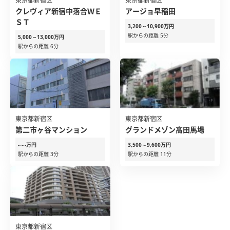
東京都新宿区
東京都新宿区
クレヴィア新宿中落合ＷＥ
アージョ早稲田
ＳＴ
3,200～10,900万円
駅からの距離 5分
5,000～13,000万円
駅からの距離 6分
東京都新宿区
東京都新宿区
第二市ヶ谷マンション
グランドメゾン高田馬場
-～-万円
3,500～9,600万円
駅からの距離 3分
駅からの距離 11分
東京都新宿区