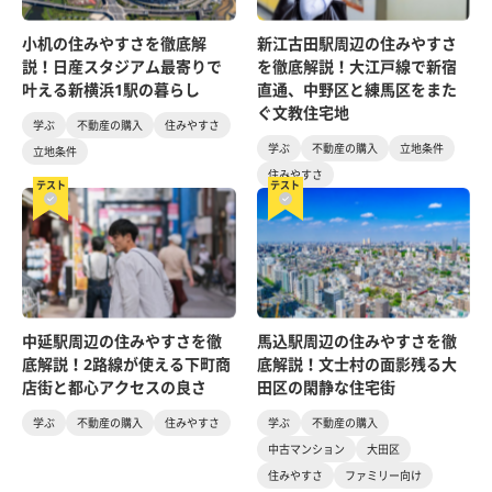
小机の住みやすさを徹底解
新江古田駅周辺の住みやすさ
説！日産スタジアム最寄りで
を徹底解説！大江戸線で新宿
叶える新横浜1駅の暮らし
直通、中野区と練馬区をまた
ぐ文教住宅地
学ぶ
不動産の購入
住みやすさ
学ぶ
不動産の購入
立地条件
立地条件
住みやすさ
テスト
テスト
中延駅周辺の住みやすさを徹
馬込駅周辺の住みやすさを徹
底解説！2路線が使える下町商
底解説！文士村の面影残る大
店街と都心アクセスの良さ
田区の閑静な住宅街
学ぶ
不動産の購入
住みやすさ
学ぶ
不動産の購入
中古マンション
大田区
住みやすさ
ファミリー向け