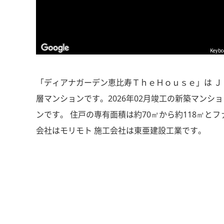
Keybo
「ディアナガーデン恵比寿ＴｈｅＨｏｕｓｅ」は ＪＲ
層マンションです。2026年02月竣工の新築マンシ
ンです。 住戸の専有面積は約70㎡から約118㎡と
会社はモリモト 施工会社は東亜建設工業です。