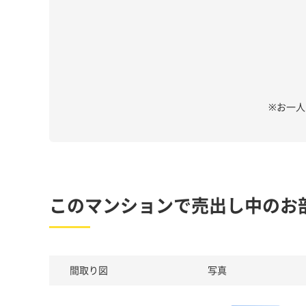
※お一
このマンションで売出し中のお
間取り図
写真