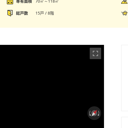
専有面積
70㎡～118㎡
総戸数
15戸 / 8階