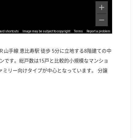
ard shortcuts
Image may be subject to copyright
Terms
Report a problem
山手線 恵比寿駅 徒歩 5分に立地する8階建ての中
ョンです。総戸数は15戸と比較的小規模なマンショ
ファミリー向けタイプが中心となっています。 分譲