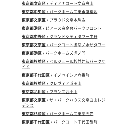
東京都文京区
/ ディアナコート文京白山
東京都中央区
/ パークホームズ東銀座築地
東京都文京区
/ プラウド文京本駒込
東京都港区
/ ピアース白金台パークフロント
東京都中野区
/ グランドシティタワー中野
東京都文京区
/ パークコート御茶ノ水ザタワー
東京都港区
/ パークホームズ虎ノ門
東京都杉並区
/ ベルジュール杉並井荻パークサ
イド
東京都千代田区
/ イノベイシア六番町
東京都杉並区
/ クレヴィア浜田山
東京都品川区
/ ブランズ西小山
東京都文京区
/ ザ・パークハウス文京白山レジ
デンス
東京都杉並区
/ パークホームズ東高円寺
東京都千代田区
/ パークコート千代田麹町