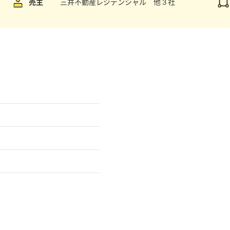
売主
三井不動産レジデンシャル 他３社