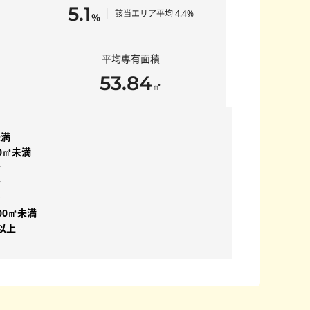
5.1
該当エリア平均 4.4%
％
平均専有面積
53.84
㎡
未満
50㎡未満
台
台
台
00㎡未満
㎡以上