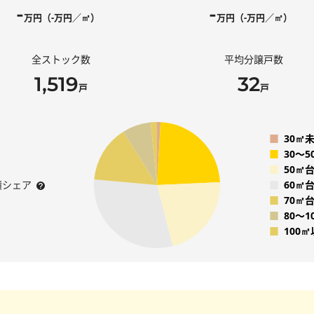
-
-
万円（-万円／㎡）
万円（-万円／㎡）
全ストック数
平均分譲戸数
1,519
32
戸
戸
■
30㎡
■
30〜
■
50㎡
積シェア
■
60㎡
■
70㎡
■
80〜1
■
100