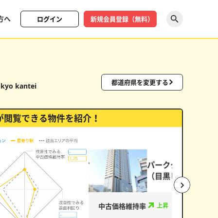
方へ
ログイン
新規会員登録（無料）
探す
都道府県を変更する
kyo kantei
が閲覧できる物件を紹介！
ク）
中古価格維
い