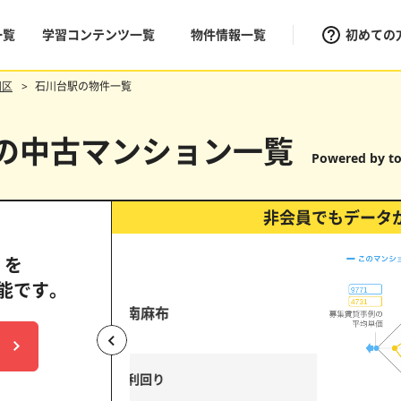
一覧
学習コンテンツ一覧
物件情報一覧
初めての
田区
石川台駅の物件一覧
)の中古マンション一覧
Powered by to
非会員でもデータ
」を
能です。
パークタワー目黒
（目黒ヒルトップウォー
中古価格維持率
表面利回り
上昇
横ば