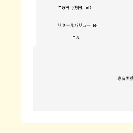
-
万円（-万円／㎡）
リセールバリュー
-
%
専有面