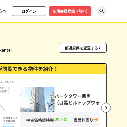
方へ
ログイン
新規会員登録（無料）
探す
都道府県を変更する
kantei
が閲覧できる物件を紹介！
ク）
中古価格維
い