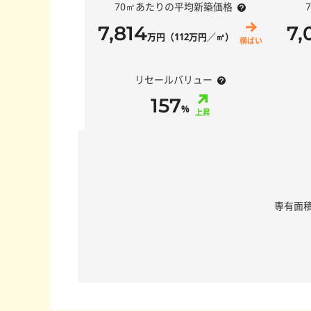
70㎡あたりの平均新築価格
7,814
7,
万円（112万円／㎡）
横ばい
リセールバリュー
157
%
上昇
専有面