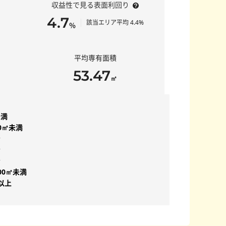
収益性で見る表面利回り
4.7
該当エリア平均 4.4%
％
平均専有面積
53.47
㎡
未満
50㎡未満
台
台
台
00㎡未満
㎡以上