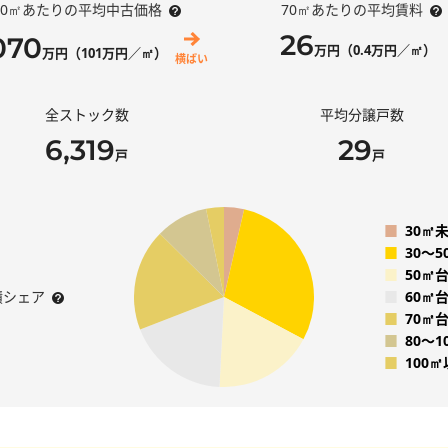
70㎡あたりの平均中古価格
70㎡あたりの平均賃料
26
070
万円（0.4万円／㎡）
万円（101万円／㎡）
横ばい
全ストック数
平均分譲戸数
6,319
29
戸
戸
■
30㎡
■
30〜
■
50㎡
積シェア
■
60㎡
■
70㎡
■
80〜1
■
100