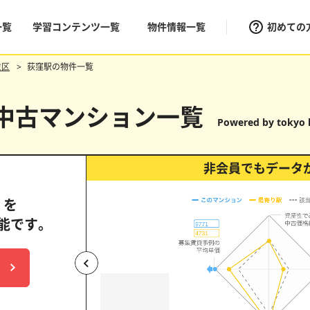
一覧
学習コンテンツ一覧
物件情報一覧
初めての
並区
荻窪駅の物件一覧
の中古マンション一覧
Powered by tokyo 
非会員でもデータ
」を
能です。
パークタワー目黒
（目黒ヒルトップウォー
中古価格維持率
表面利回り
上昇
横ば