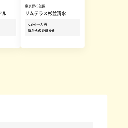
東京都杉並区
アル
リムテラス杉並清水
-万円～-万円
駅からの距離 9分