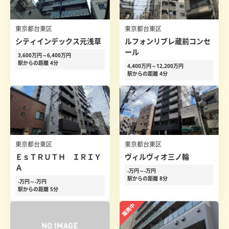
東京都台東区
東京都台東区
シティインデックス元浅草
ルフォンリブレ蔵前コンセ
ール
3,600万円～6,400万円
駅からの距離 4分
4,400万円～12,200万円
駅からの距離 4分
東京都台東区
東京都台東区
ＥｓＴＲＵＴＨ ＩＲＩＹ
ヴィルヴィオ三ノ輪
Ａ
-万円～-万円
駅からの距離 8分
-万円～-万円
駅からの距離 5分