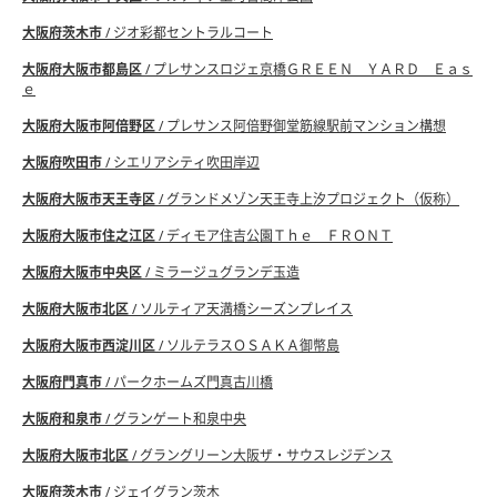
大阪府茨木市
/ ジオ彩都セントラルコート
大阪府大阪市都島区
/ プレサンスロジェ京橋ＧＲＥＥＮ ＹＡＲＤ Ｅａｓ
ｅ
大阪府大阪市阿倍野区
/ プレサンス阿倍野御堂筋線駅前マンション構想
大阪府吹田市
/ シエリアシティ吹田岸辺
大阪府大阪市天王寺区
/ グランドメゾン天王寺上汐プロジェクト（仮称）
大阪府大阪市住之江区
/ ディモア住吉公園Ｔｈｅ ＦＲＯＮＴ
大阪府大阪市中央区
/ ミラージュグランデ玉造
大阪府大阪市北区
/ ソルティア天満橋シーズンプレイス
大阪府大阪市西淀川区
/ ソルテラスＯＳＡＫＡ御幣島
大阪府門真市
/ パークホームズ門真古川橋
大阪府和泉市
/ グランゲート和泉中央
大阪府大阪市北区
/ グラングリーン大阪ザ・サウスレジデンス
大阪府茨木市
/ ジェイグラン茨木