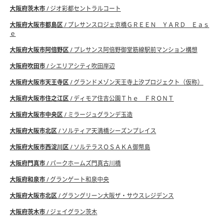
大阪府茨木市
/ ジオ彩都セントラルコート
大阪府大阪市都島区
/ プレサンスロジェ京橋ＧＲＥＥＮ ＹＡＲＤ Ｅａｓ
ｅ
大阪府大阪市阿倍野区
/ プレサンス阿倍野御堂筋線駅前マンション構想
大阪府吹田市
/ シエリアシティ吹田岸辺
大阪府大阪市天王寺区
/ グランドメゾン天王寺上汐プロジェクト（仮称）
大阪府大阪市住之江区
/ ディモア住吉公園Ｔｈｅ ＦＲＯＮＴ
大阪府大阪市中央区
/ ミラージュグランデ玉造
大阪府大阪市北区
/ ソルティア天満橋シーズンプレイス
大阪府大阪市西淀川区
/ ソルテラスＯＳＡＫＡ御幣島
大阪府門真市
/ パークホームズ門真古川橋
大阪府和泉市
/ グランゲート和泉中央
大阪府大阪市北区
/ グラングリーン大阪ザ・サウスレジデンス
大阪府茨木市
/ ジェイグラン茨木