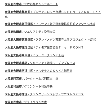
大阪府茨木市
/ ジオ彩都セントラルコート
大阪府大阪市都島区
/ プレサンスロジェ京橋ＧＲＥＥＮ ＹＡＲＤ Ｅａｓ
ｅ
大阪府大阪市阿倍野区
/ プレサンス阿倍野御堂筋線駅前マンション構想
大阪府吹田市
/ シエリアシティ吹田岸辺
大阪府大阪市天王寺区
/ グランドメゾン天王寺上汐プロジェクト（仮称）
大阪府大阪市住之江区
/ ディモア住吉公園Ｔｈｅ ＦＲＯＮＴ
大阪府大阪市中央区
/ ミラージュグランデ玉造
大阪府大阪市北区
/ ソルティア天満橋シーズンプレイス
大阪府大阪市西淀川区
/ ソルテラスＯＳＡＫＡ御幣島
大阪府門真市
/ パークホームズ門真古川橋
大阪府和泉市
/ グランゲート和泉中央
大阪府大阪市北区
/ グラングリーン大阪ザ・サウスレジデンス
大阪府茨木市
/ ジェイグラン茨木