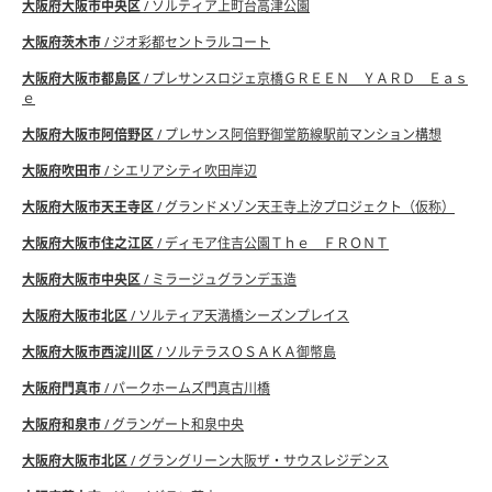
大阪府大阪市中央区
/ ソルティア上町台高津公園
大阪府茨木市
/ ジオ彩都セントラルコート
大阪府大阪市都島区
/ プレサンスロジェ京橋ＧＲＥＥＮ ＹＡＲＤ Ｅａｓ
ｅ
大阪府大阪市阿倍野区
/ プレサンス阿倍野御堂筋線駅前マンション構想
大阪府吹田市
/ シエリアシティ吹田岸辺
大阪府大阪市天王寺区
/ グランドメゾン天王寺上汐プロジェクト（仮称）
大阪府大阪市住之江区
/ ディモア住吉公園Ｔｈｅ ＦＲＯＮＴ
大阪府大阪市中央区
/ ミラージュグランデ玉造
大阪府大阪市北区
/ ソルティア天満橋シーズンプレイス
大阪府大阪市西淀川区
/ ソルテラスＯＳＡＫＡ御幣島
大阪府門真市
/ パークホームズ門真古川橋
大阪府和泉市
/ グランゲート和泉中央
大阪府大阪市北区
/ グラングリーン大阪ザ・サウスレジデンス