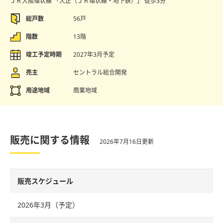
ＪＲ大阪環状線 「大正（ＪＲ環状線・地下鉄）」
徒歩3分
総戸数
56戸
階数
13階
竣工予定時期
2027年3月予定
売主
セントラル総合開発
用途地域
商業地域
販売に関する情報
2026年7月16日更新
販売スケジュール
2026年3月（予定）