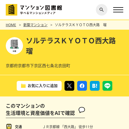
閉じ
探す
る
HOME
新築マンション
ソルテラスＫＹＯＴＯ西大路 瑠
ソルテラスＫＹＯＴＯ西大路
瑠
京都府京都市下京区西七条北衣田町
お気に入りに追加
このマンションの
生活環境と資産価値をAIで確認
交通
ＪＲ京都線 「西大路」
徒歩11分