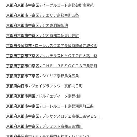
京都府京都市中京区
/ イーグルコート京都御所南翠苑
京都府京都市下京区
/ シエリア京都室町五条
京都府京都市中京区
/ ジオ東洞院御池
京都府京都市中京区
/ ジオ京都二条東月光町
京都府長岡京市
/ ローレルスクエア長岡京勝竜寺城公園
京都府京都市下京区
/ ソルテラスＫＹＯＴＯ西大路 瑠
京都府京都市中京区
/ ＴＨＥ ＲＥＳＯＣＩＡ四条新町
京都府京都市下京区
/ シエリア京都烏丸五条
京都府向日市
/ ジェイグランタワー京都向日町
京都府京都市南区
/ ドルチェヴィータ京都桂川
京都府京都市中京区
/ ローレルコート京都河原町三条
京都府京都市中京区
/ プレサンスロジェ京都二条ＷＥＳＴ
京都府京都市中京区
/ プレミスト京都三条堀川
京都府長岡京市
/ ディモア長岡天神ザ・レジデンス