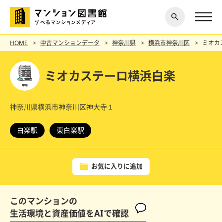
閉じ
探す
る
HOME
中古マンションデータ
神奈川県
横浜市神奈川区
ミオカ
ミオカステーロ横浜白楽
神奈川県横浜市神奈川区神大寺１
白楽駅
東白楽駅
お気に入りに追加
このマンションの
生活環境と資産価値をAIで確認