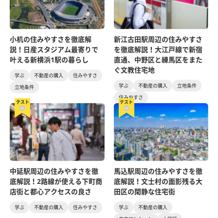
小机の住みやすさを徹底解
新江古田駅周辺の住みやすさ
説！日産スタジアム最寄りで
を徹底解説！大江戸線で新宿
叶える新横浜1駅の暮らし
直通、中野区と練馬区をまた
ぐ文教住宅地
学ぶ
不動産の購入
住みやすさ
学ぶ
不動産の購入
立地条件
立地条件
住みやすさ
テスト
テスト
中延駅周辺の住みやすさを徹
馬込駅周辺の住みやすさを徹
底解説！2路線が使える下町商
底解説！文士村の面影残る大
店街と都心アクセスの良さ
田区の閑静な住宅街
学ぶ
不動産の購入
住みやすさ
学ぶ
不動産の購入