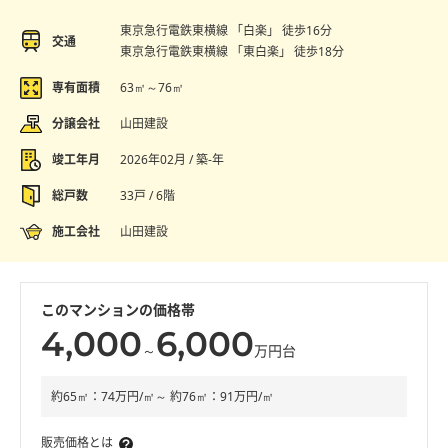
東京急行電鉄東横線 「白楽」 徒歩16分
交通
東京急行電鉄東横線 「東白楽」 徒歩18分
専有面積
63㎡～76㎡
分譲会社
山田建設
竣工年月
2026年02月 / 築-年
総戸数
33戸 / 6階
施工会社
山田建設
このマンションの価格帯
4,000
6,000
～
万円台
約65㎡：74万円/㎡～ 約76㎡：91万円/㎡
販売価格とは