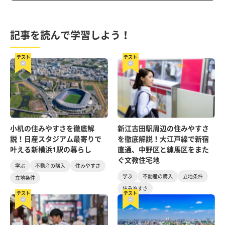
記事を読んで学習しよう！
テスト
テスト
小机の住みやすさを徹底解
新江古田駅周辺の住みやすさ
説！日産スタジアム最寄りで
を徹底解説！大江戸線で新宿
叶える新横浜1駅の暮らし
直通、中野区と練馬区をまた
ぐ文教住宅地
学ぶ
不動産の購入
住みやすさ
学ぶ
不動産の購入
立地条件
立地条件
住みやすさ
テスト
テスト