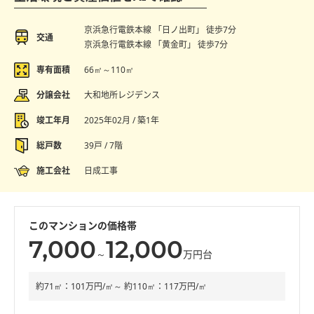
京浜急行電鉄本線 「日ノ出町」 徒歩7分
交通
京浜急行電鉄本線 「黄金町」 徒歩7分
専有面積
66㎡～110㎡
分譲会社
大和地所レジデンス
竣工年月
2025年02月 / 築1年
総戸数
39戸 / 7階
施工会社
日成工事
このマンションの価格帯
7,000
12,000
～
万円台
約71㎡：101万円/㎡～ 約110㎡：117万円/㎡