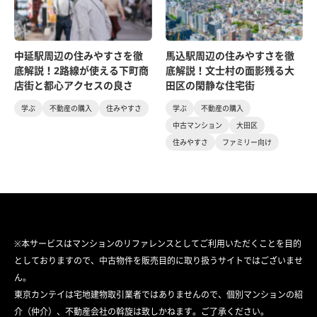
中延駅周辺の住みやすさを徹
馬込駅周辺の住みやすさを徹
底解説！2路線が使える下町商
底解説！文士村の面影残る大
店街と都心アクセスの良さ
田区の閑静な住宅街
学ぶ
不動産の購入
住みやすさ
学ぶ
不動産の購入
中古マンション
大田区
住みやすさ
ファミリー向け
※本サービスはマンションのリファレンスとしてご利用いただくことを目的
としておりますので、中古物件を販売目的に取り扱うサイトではございませ
ん。
東京カンテイは宅地建物取引業者ではありませんので、個別マンションの紹
介（仲介）、不動産会社の斡旋は致しかねます。ご了承ください。