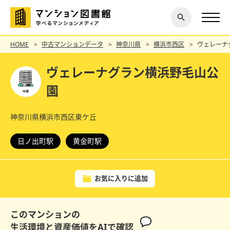
閉じ
探す
る
HOME
中古マンションデータ
神奈川県
横浜市西区
ヴェレーナ
ヴェレーナグラン横浜野毛山公
園
神奈川県横浜市西区東ケ丘
日ノ出町駅
黄金町駅
お気に入りに追加
このマンションの
生活環境と資産価値をAIで確認