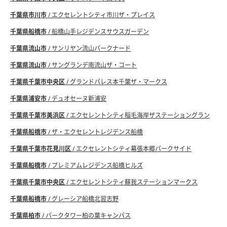
千葉県市川市
/ エクセレントシティ市川ザ・プレイス
千葉県船橋市
/ 船橋山手レジデンスサウスガーデン
千葉県流山市
/ サンリヤン流山パークナード
千葉県流山市
/ サングランデ南流山ザ・コート
千葉県千葉市中央区
/ グランドパレス本千葉ザ・マークス
千葉県浦安市
/ デュオセーヌ新浦安
千葉県千葉市美浜区
/ エクセレントシティ稲毛海岸ザステーショングラン
千葉県船橋市
/ ザ・エクセレントレジデンス船橋
千葉県千葉市花見川区
/ エクセレントシティ幕張本郷パークサイド
千葉県船橋市
/ プレミアムレジデンス船橋ヒルズ
千葉県千葉市中央区
/ エクセレントシティ蘇我ステーションマークス
千葉県船橋市
/ グレーシア船橋北習志野
千葉県柏市
/ パークタワー柏の葉キャンパス