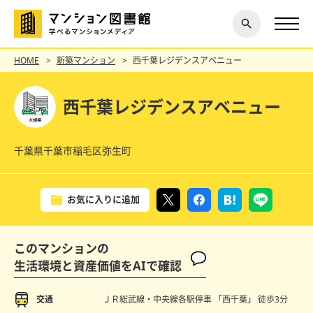
閉じ
探す
る
HOME
新築マンション
西千葉レジデンスアベニュー
西千葉レジデンスアベニュー
千葉県千葉市稲毛区弥生町
お気に入りに追加
このマンションの
生活環境と資産価値をAIで確認
交通
ＪＲ総武線・中央線各駅停車 「西千葉」
徒歩3分