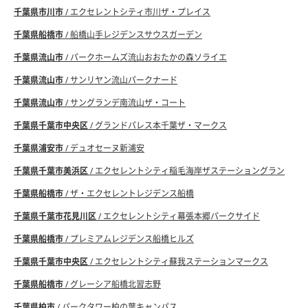
千葉県市川市
/ エクセレントシティ市川ザ・プレイス
千葉県船橋市
/ 船橋山手レジデンスサウスガーデン
千葉県流山市
/ パークホームズ流山おおたかの森ソライエ
千葉県流山市
/ サンリヤン流山パークナード
千葉県流山市
/ サングランデ南流山ザ・コート
千葉県千葉市中央区
/ グランドパレス本千葉ザ・マークス
千葉県浦安市
/ デュオセーヌ新浦安
千葉県千葉市美浜区
/ エクセレントシティ稲毛海岸ザステーショングラン
千葉県船橋市
/ ザ・エクセレントレジデンス船橋
千葉県千葉市花見川区
/ エクセレントシティ幕張本郷パークサイド
千葉県船橋市
/ プレミアムレジデンス船橋ヒルズ
千葉県千葉市中央区
/ エクセレントシティ蘇我ステーションマークス
千葉県船橋市
/ グレーシア船橋北習志野
千葉県柏市
/ パークタワー柏の葉キャンパス