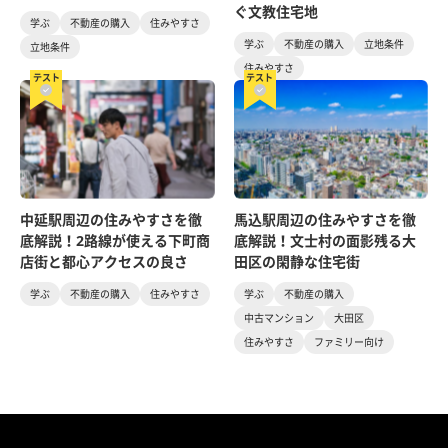
ぐ文教住宅地
学ぶ
不動産の購入
住みやすさ
学ぶ
不動産の購入
立地条件
立地条件
住みやすさ
テスト
テスト
中延駅周辺の住みやすさを徹
馬込駅周辺の住みやすさを徹
底解説！2路線が使える下町商
底解説！文士村の面影残る大
店街と都心アクセスの良さ
田区の閑静な住宅街
学ぶ
不動産の購入
住みやすさ
学ぶ
不動産の購入
中古マンション
大田区
住みやすさ
ファミリー向け