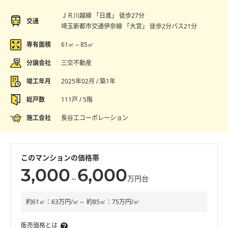
ＪＲ川越線 「日進」 徒歩27分
交通
埼玉新都市交通伊奈線 「大宮」 徒歩2分バス21分
専有面積
61㎡～85㎡
分譲会社
三交不動産
竣工年月
2025年02月 / 築1年
総戸数
111戸 / 5階
施工会社
長谷工コーポレーション
このマンションの価格帯
3,000
6,000
～
万円台
約61㎡：63万円/㎡～ 約85㎡：75万円/㎡
販売価格とは