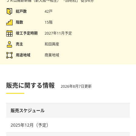
ＪＲ山陽新幹線（新大阪〜相生） 「西明石」
徒歩6分
総戸数
42戸
階数
15階
竣工予定時期
2027年11月予定
売主
和田興産
用途地域
商業地域
販売に関する情報
2026年8月7日更新
販売スケジュール
2025年12月（予定）