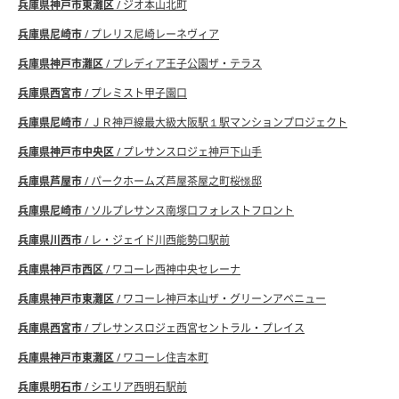
兵庫県神戸市東灘区
/ ジオ本山北町
兵庫県尼崎市
/ プレリス尼崎レーネヴィア
兵庫県神戸市灘区
/ プレディア王子公園ザ・テラス
兵庫県西宮市
/ プレミスト甲子園口
兵庫県尼崎市
/ ＪＲ神戸線最大級大阪駅１駅マンションプロジェクト
兵庫県神戸市中央区
/ プレサンスロジェ神戸下山手
兵庫県芦屋市
/ パークホームズ芦屋茶屋之町桜憬邸
兵庫県尼崎市
/ ソルプレサンス南塚口フォレストフロント
兵庫県川西市
/ レ・ジェイド川西能勢口駅前
兵庫県神戸市西区
/ ワコーレ西神中央セレーナ
兵庫県神戸市東灘区
/ ワコーレ神戸本山ザ・グリーンアベニュー
兵庫県西宮市
/ プレサンスロジェ西宮セントラル・プレイス
兵庫県神戸市東灘区
/ ワコーレ住吉本町
兵庫県明石市
/ シエリア西明石駅前