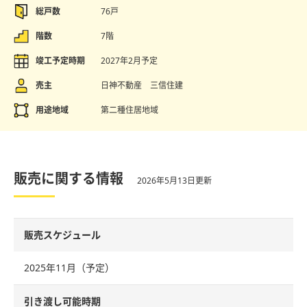
総戸数
76戸
階数
7階
竣工予定時期
2027年2月予定
売主
日神不動産 三信住建
用途地域
第二種住居地域
販売に関する情報
2026年5月13日更新
販売スケジュール
2025年11月（予定）
引き渡し可能時期