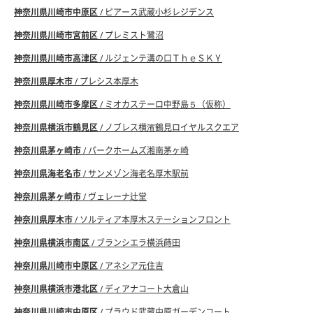
神奈川県川崎市中原区
/ ピアース武蔵小杉レジデンス
神奈川県川崎市宮前区
/ プレミスト鷺沼
神奈川県川崎市高津区
/ ルジェンテ溝の口ＴｈｅＳＫＹ
神奈川県厚木市
/ プレシス本厚木
神奈川県川崎市多摩区
/ ミオカステーロ中野島５（仮称）
神奈川県横浜市鶴見区
/ ノブレス横濱鶴見ロイヤルスクエア
神奈川県茅ヶ崎市
/ パークホームズ湘南茅ヶ崎
神奈川県海老名市
/ サンメゾン海老名厚木駅前
神奈川県茅ヶ崎市
/ ヴェレーナ辻堂
神奈川県厚木市
/ ソルティア本厚木ステーションフロント
神奈川県横浜市南区
/ ブランシエラ横浜蒔田
神奈川県川崎市中原区
/ アネシア元住吉
神奈川県横浜市港北区
/ ディアナコート大倉山
神奈川県川崎市中原区
/ プラウド武蔵中原ガーデンコート